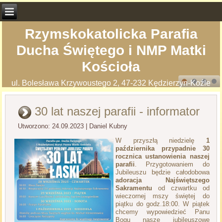
Rzymskokatolicka Parafia
Ducha Świętego i NMP Matki
Kościoła
ul. Bolesława Krzywoustego 2, 47-232 Kędzierzyn-Koźle
30 lat naszej parafii - informator
Utworzono: 24.09.2023
|
Daniel Kubny
W przyszłą niedzielę
1
października przypadnie 30
rocznica ustanowienia naszej
parafii
. Przygotowaniem do
Jubileuszu będzie całodobowa
adoracja Najświętszego
Sakramentu
od czwartku od
wieczornej mszy świętej do
piątku do godz.18:00. W piątek
chcemy wypowiedzieć Panu
Bogu nasze jubileuszowe