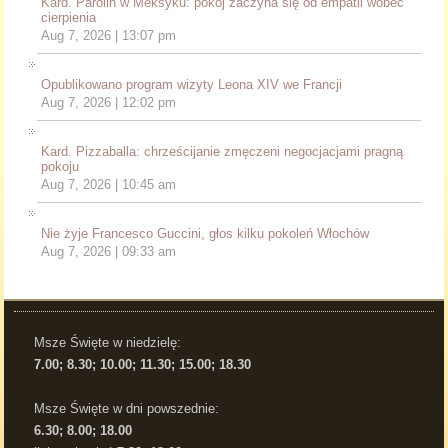
Kard. Parolin w Meksyku: pokój zaczyna się od empatii wobec
cierpienia
Aug 7, 2026 | 13:07 pm
Opublikowano program wizyty Leona XIV we Francji
Aug 7, 2026 | 12:02 pm
Kard. Pizzaballa: chrześcijanie zmęczeni negocjacjami pragną
pokoju
Aug 7, 2026 | 10:45 am
Nie żyje Francesco Guccini, głos kilku pokoleń Włochów
Aug 7, 2026 | 09:33 am
Msze Święte w niedzielę:
7.00; 8.30; 10.00; 11.30; 15.00; 18.30
Msze Święte w dni powszednie:
6.30; 8.00; 18.00